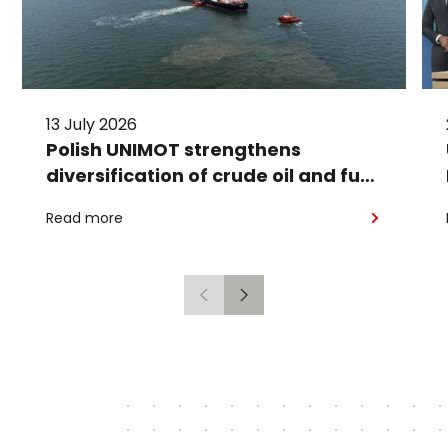
13 July 2026
Polish UNIMOT strengthens
diversification of crude oil and fuel
supplies for the region: South
Read more
American crude shipped via
Gdańsk to Schwedt
Previous
Next