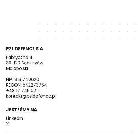
PZL DEFENCE S.A.
Fabryczna 4
39-120 Sędziszów
Małopolski
NIP: 8181740620
REGON: 542273764
+48 17 745 02 11
kontakt@pzldefence.pl
JESTEŚMY NA
Linkedin
X