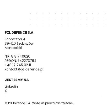
PZL DEFENCE S.A.
Fabryczna 4
39-120 Sędziszów
Małopolski
NIP: 8181740620
REGON: 542273764
+48 17 745 02 11
kontakt@pzldefence.pl
JESTEŚMY NA
Linkedin
X
© PZL Defence S.A.. Wszelkie prawa zastrzeżone.