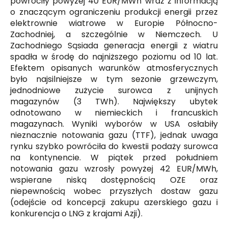
powróciły powyżej 40 EUR/MWh wraz z informacją
o znaczącym ograniczeniu produkcji energii przez
elektrownie wiatrowe w Europie Północno-
Zachodniej, a szczególnie w Niemczech. U
Zachodniego Sąsiada generacja energii z wiatru
spadła w środę do najniższego poziomu od 10 lat.
Efektem opisanych warunków atmosferycznych
było najsilniejsze w tym sezonie grzewczym,
jednodniowe zużycie surowca z unijnych
magazynów (3 TWh). Największy ubytek
odnotowano w niemieckich i francuskich
magazynach. Wyniki wyborów w USA osłabiły
nieznacznie notowania gazu (TTF), jednak uwaga
rynku szybko powróciła do kwestii podaży surowca
na kontynencie. W piątek przed południem
notowania gazu wzrosły powyżej 42 EUR/MWh,
wspierane niską dostępnością OZE oraz
niepewnością wobec przyszłych dostaw gazu
(odejście od koncepcji zakupu azerskiego gazu i
konkurencja o LNG z krajami Azji).