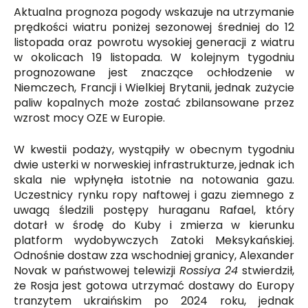
Aktualna prognoza pogody wskazuje na utrzymanie
prędkości wiatru poniżej sezonowej średniej do 12
listopada oraz powrotu wysokiej generacji z wiatru
w okolicach 19 listopada. W kolejnym tygodniu
prognozowane jest znaczące ochłodzenie w
Niemczech, Francji i Wielkiej Brytanii, jednak zużycie
paliw kopalnych może zostać zbilansowane przez
wzrost mocy OZE w Europie.
W kwestii podaży, wystąpiły w obecnym tygodniu
dwie usterki w norweskiej infrastrukturze, jednak ich
skala nie wpłynęła istotnie na notowania gazu.
Uczestnicy rynku ropy naftowej i gazu ziemnego z
uwagą śledzili postępy huraganu Rafael, który
dotarł w środę do Kuby i zmierza w kierunku
platform wydobywczych Zatoki Meksykańskiej.
Odnośnie dostaw zza wschodniej granicy, Alexander
Novak w państwowej telewizji
Rossiya 24
stwierdził,
że Rosja jest gotowa utrzymać dostawy do Europy
tranzytem ukraińskim po 2024 roku, jednak