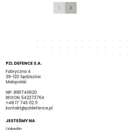
Poprzedni
Następny
PZL DEFENCE S.A.
Fabryczna 4
39-120 Sędziszów
Małopolski
NIP: 8181740620
REGON: 542273764
+48 17 745 02 11
kontakt@pzldefence.pl
JESTEŚMY NA
Linkedin