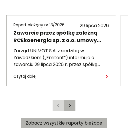
Raport bieżący nr 13/2026
29 lipca 2026
Zawarcie przez spółkę zależną
RCEkoenergia sp. z o.o. umowy
wieloletniej na sprzedaż ciepła do
Zarząd UNIMOT S.A. z siedzibą w
miasta Czechowice-Dziedzice
Zawadzkiem („Emitent”) informuje o
zawarciu 29 lipca 2026 r. przez spółkę
zależną – RCEkoenergia sp. z o.o. („RCE”) –
Czytaj dalej
wieloletniej umowy sprzedaży ciepła z
Przedsiębiorstwem Inżynierii Miejskiej sp. z
o.o. z siedzibą w Czechowicach-
Dziedzicach („PIM”), dotyczącej sprzedaży
ciepła do miasta Czechowice-Dziedzice
Poprzedni
Następny
przez RCE („Umowa”).
Zobacz wszystkie raporty bieżące